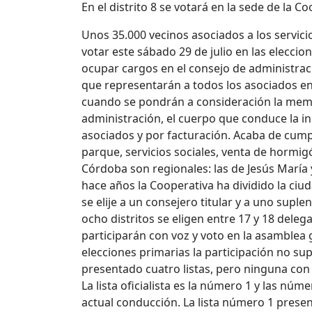
En el distrito 8 se votará en la sede de la C
Unos 35.000 vecinos asociados a los servici
votar este sábado 29 de julio en las elecci
ocupar cargos en el consejo de administraci
que representarán a todos los asociados en l
cuando se pondrán a consideración la memor
administración, el cuerpo que conduce la in
asociados y por facturación. Acaba de cumpl
parque, servicios sociales, venta de hormigó
Córdoba son regionales: las de Jesús María
hace años la Cooperativa ha dividido la ci
se elije a un consejero titular y a uno supl
ocho distritos se eligen entre 17 y 18 deleg
participarán con voz y voto en la asamblea 
elecciones primarias la participación no s
presentado cuatro listas, pero ninguna con u
La lista oficialista es la número 1 y las nú
actual conducción. La lista número 1 present