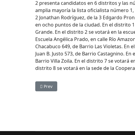
2 presenta candidatos en 6 distritos y las n
amplia mayoría la lista oficialista número 1
2 Jonathan Rodríguez, de la 3 Edgardo Prono 
en ocho puntos de la ciudad. En el distrito
Grande. En el distrito 2 se votará en la escue
Escuela Angélica Prado, en calle Río Amazona
Chacabuco 649, de Barrio Las Violetas. En el
Juan B. Justo 573, de Barrio Castagnino. En 
Barrio Villa Zoila. En el distrito 7 se votar
distrito 8 se votará en la sede de la Cooper
Previous article: La Pampa: la compensación d
Prev