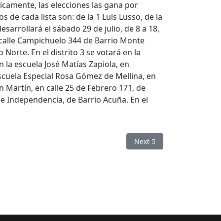
ricamente, las elecciones las gana por
 de cada lista son: de la 1 Luis Lusso, de la
sarrollará el sábado 29 de julio, de 8 a 18,
n calle Campichuelo 344 de Barrio Monte
 Norte. En el distrito 3 se votará en la
 la escuela José Matías Zapiola, en
 Escuela Especial Rosa Gómez de Mellina, en
n Martín, en calle 25 de Febrero 171, de
iz e Independencia, de Barrio Acuña. En el
Next article: Cooperativa
Next