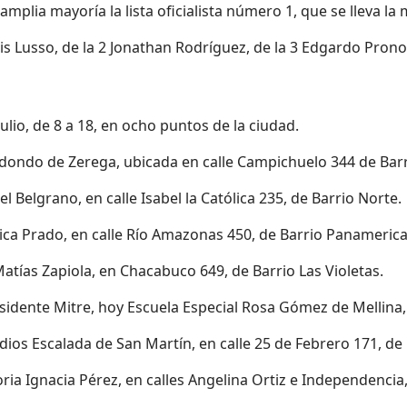
amplia mayoría la lista oficialista número 1, que se lleva l
is Lusso, de la 2 Jonathan Rodríguez, de la 3 Edgardo Prono y
ulio, de 8 a 18, en ocho puntos de la ciudad.
 Bidondo de Zerega, ubicada en calle Campichuelo 344 de Ba
el Belgrano, en calle Isabel la Católica 235, de Barrio Norte.
élica Prado, en calle Río Amazonas 450, de Barrio Panameric
 Matías Zapiola, en Chacabuco 649, de Barrio Las Violetas.
residente Mitre, hoy Escuela Especial Rosa Gómez de Mellina,
dios Escalada de San Martín, en calle 25 de Febrero 171, de B
goria Ignacia Pérez, en calles Angelina Ortiz e Independencia