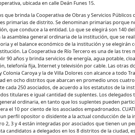
ooperativa, ubicada en calle Deán Funes 15.
os que brinda la Cooperativa de Obras y Servicios Públicos 
ones primarias de distrito. Se denominan primarias porque 
ón, que conduce a la entidad. Lo que se elegirá son 140 de
a asamblea general ordinaria de la institución, que se real
ia y el balance económico de la institución y se elegirán c
stitución. La Cooperativa de Río Tercero es una de las tres
ir 90 años y brinda servicios de energía, agua potable, clo
n, telefonía fija, Internet y televisión por cable. Las otras
 y Colonia Caroya y la de Villa Dolores con alcance a todo
udad en ocho distritos que abarcan en promedio unos cuatro
ente cada 250 asociados, de acuerdo a los estatutos de la in
ados titulares e igual cantidad de suplentes. Los delegados 
general ordinaria, en tanto que los suplentes pueden partic
upera el 10 por ciento de los asociados empadronados. CUAT
n perfil opositor o disidente a la actual conducción de la i
mero 2, 3 y 4 están integradas por asociados que tienen un 
a candidatos a delegados en los 8 distritos de la ciudad, es 