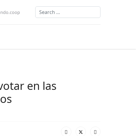
Search
ndo.coop
votar en las
ios