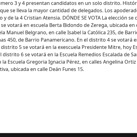
úmero 3 y 4 presentan candidatos en un solo distrito. Histó
, que se lleva la mayor cantidad de delegados. Los apoderados
y de la 4 Cristian Atensia. DÓNDE SE VOTA La elección se de
 1 se votará en escuela Berta Bidondo de Zerega, ubicada e
la Manuel Belgrano, en calle Isabel la Católica 235, de Barrio
s 450, de Barrio Panamericano. En el distrito 4 se votará en
 distrito 5 se votará en la exescuela Presidente Mitre, hoy
el distrito 6 se votará en la Escuela Remedios Escalada de Sa
á en la Escuela Gregoria Ignacia Pérez, en calles Angelina Ort
ativa, ubicada en calle Deán Funes 15.
e CAMESSA rondaría los 2.500 millones de pesos