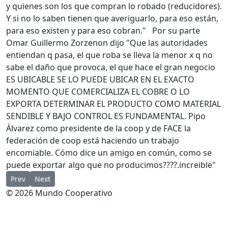
y quienes son los que compran lo robado (reducidores).
Y si no lo saben tienen que averiguarlo, para eso están,
para eso existen y para eso cobran." Por su parte
Omar Guillermo Zorzenon dijo "Que las autoridades
entiendan q pasa, el que roba se lleva la menor x q no
sabe el daño que provoca, el que hace el gran negocio
ES UBICABLE SE LO PUEDE UBICAR EN EL EXACTO
MOMENTO QUE COMERCIALIZA EL COBRE O LO
EXPORTA DETERMINAR EL PRODUCTO COMO MATERIAL
SENDIBLE Y BAJO CONTROL ES FUNDAMENTAL. Pipo
Álvarez como presidente de la coop y de FACE la
federación de coop está haciendo un trabajo
encomiable. Cómo dice un amigo en común, como se
puede exportar algo que no producimos????.increible"
Previous article: Cooperativas inauguran obra de fibra óptica 
Next article: Selva: Cooperativa Eléctrica, Servicios Públ
Prev
Next
© 2026 Mundo Cooperativo