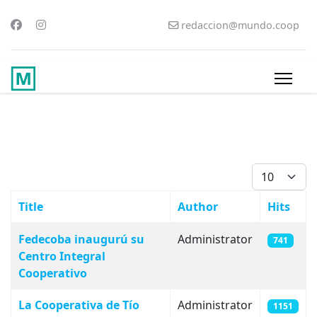
redaccion@mundo.coop
Display #
Title
Author
Hits
Articles
Fedecoba inaugurú su
Administrator
741
Centro Integral
Cooperativo
La Cooperativa de Tío
Administrator
1151