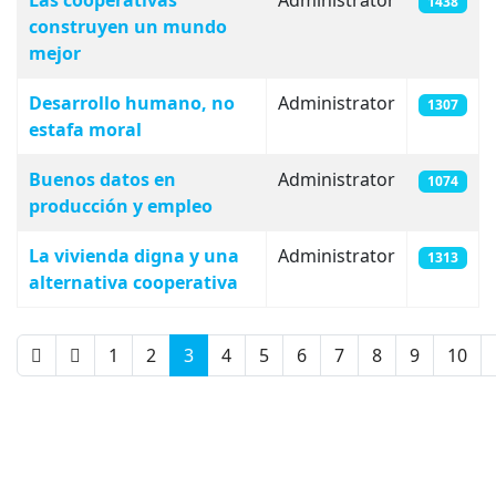
Las cooperativas
Administrator
1438
construyen un mundo
mejor
Desarrollo humano, no
Administrator
1307
estafa moral
Buenos datos en
Administrator
1074
producción y empleo
La vivienda digna y una
Administrator
1313
alternativa cooperativa
1
2
3
4
5
6
7
8
9
10
Page 3 of 14