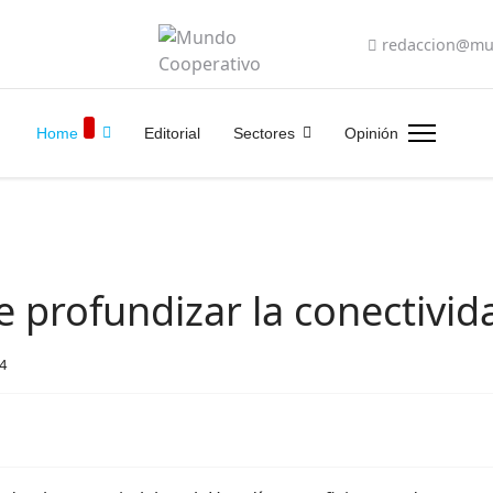
redaccion@mu
Home
Editorial
Sectores
Opinión
e profundizar la conectivid
94