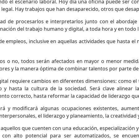
ndo el escenario laboral. Hoy día una oficina puede ser 
n legal. Hay trabajos que han desaparecido, otros que desa
d de procesarlos e interpretarlos junto con el abordaje f
inación del trabajo humano y digital, a toda hora y en todo l
de empleos, inclusive en aquellas actividades que hasta 
ivos o no, todos serán afectados en mayor o menor medida
adores y la manera óptima de combinar talentos por parte de
ital requiere cambios en diferentes dimensiones: como el ta
 y hasta la cultura de la sociedad. Será clave alinear l
nto correcto, hasta reformar la capacidad de liderazgo que e
iará y modificará algunas ocupaciones existentes, aume
terpersonales, el liderazgo y planeamiento, la creatividad 
aquellos que cuenten con una educación, especialización 
o, con alto potencial para ser automatizados, se encue