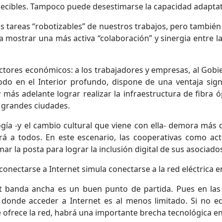
redecibles. Tampoco puede desestimarse la capacidad adapta
s tareas “robotizables” de nuestros trabajos, pero también
ostrar una más activa “colaboración” y sinergia entre la
actores económicos: a los trabajadores y empresas, al Gobier
do en el Interior profundo, dispone de una ventaja sign
y más adelante lograr realizar la infraestructura de fibra
s grandes ciudades.
ogía -y el cambio cultural que viene con ella- demora más 
á a todos. En este escenario, las cooperativas como ac
 la posta para lograr la inclusión digital de sus asociado
ectarse a Internet simula conectarse a la red eléctrica en
et banda ancha es un buen punto de partida. Pues en las
or donde acceder a Internet es al menos limitado. Si no 
e ofrece la red, habrá una importante brecha tecnológica en