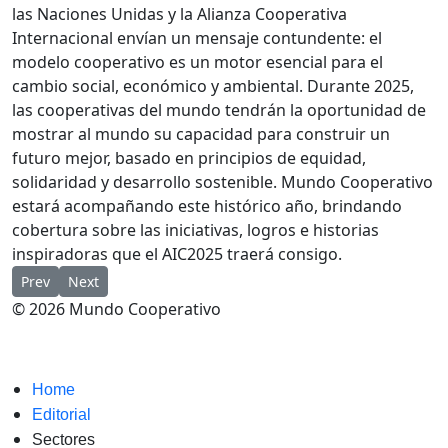
las Naciones Unidas y la Alianza Cooperativa
Internacional envían un mensaje contundente: el
modelo cooperativo es un motor esencial para el
cambio social, económico y ambiental. Durante 2025,
las cooperativas del mundo tendrán la oportunidad de
mostrar al mundo su capacidad para construir un
futuro mejor, basado en principios de equidad,
solidaridad y desarrollo sostenible. Mundo Cooperativo
estará acompañando este histórico año, brindando
cobertura sobre las iniciativas, logros e historias
inspiradoras que el AIC2025 traerá consigo.
Previous article: Día Internacional de las Cooperativas: constru
Next article: Mundo Cooperativo celebra sus 5.000 artíc
Prev
Next
© 2026 Mundo Cooperativo
Home
Editorial
Sectores